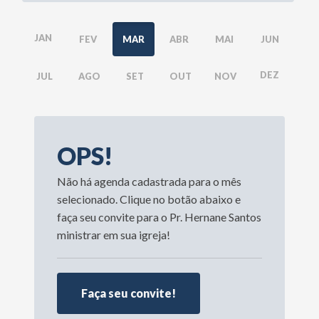
JAN
FEV
MAR
ABR
MAI
JUN
DEZ
JUL
AGO
SET
OUT
NOV
OPS!
Não há agenda cadastrada para o mês
selecionado. Clique no botão abaixo e
faça seu convite para o Pr. Hernane Santos
ministrar em sua igreja!
Faça seu convite!