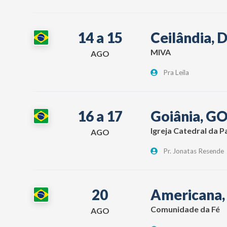
14 a 15
Ceilândia, 
MIVA
AGO
Pra Leila
16 a 17
Goiânia, G
Igreja Catedral da P
AGO
Pr. Jonatas Resende
20
Americana,
Comunidade da Fé
AGO