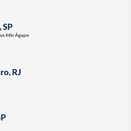
, SP
eus Min Ágape
ro, RJ
SP