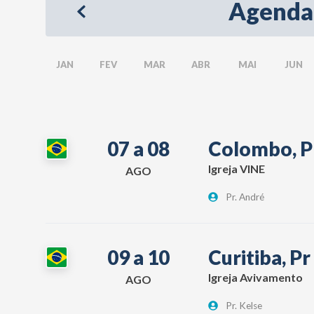
Agenda
JAN
FEV
MAR
ABR
MAI
JUN
07 a 08
Colombo, 
Igreja VINE
AGO
Pr. André
09 a 10
Curitiba, Pr
Igreja Avivamento
AGO
Pr. Kelse