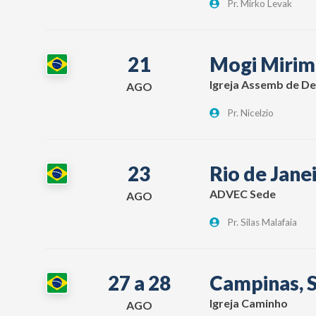
Pr. Mirko Levak
21
Mogi Mirim
Igreja Assemb de D
AGO
Pr. Nicelzio
23
Rio de Janei
ADVEC Sede
AGO
Pr. Silas Malafaia
27 a 28
Campinas, 
Igreja Caminho
AGO