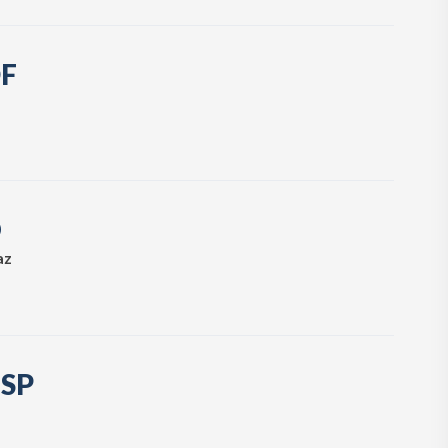
DF
O
az
 SP