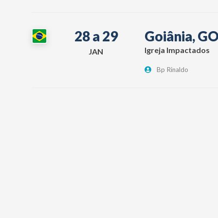
28 a 29
Goiânia, G
Igreja Impactados
JAN
Bp Rinaldo