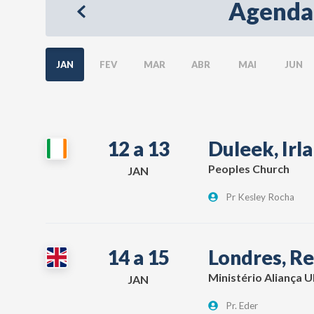
Agenda
JAN
FEV
MAR
ABR
MAI
JUN
12 a 13
Duleek, Irl
Peoples Church
JAN
Pr Kesley Rocha
14 a 15
Londres, Re
Ministério Aliança 
JAN
Pr. Eder